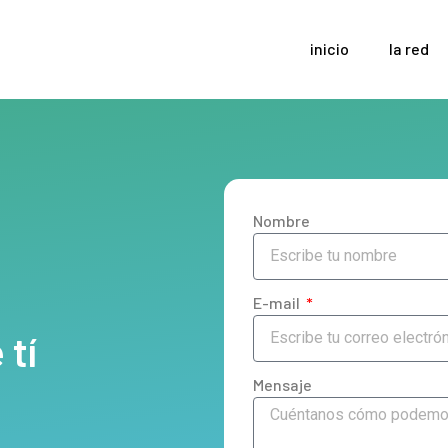
inicio
la red
Nombre
E-mail
tí
Mensaje